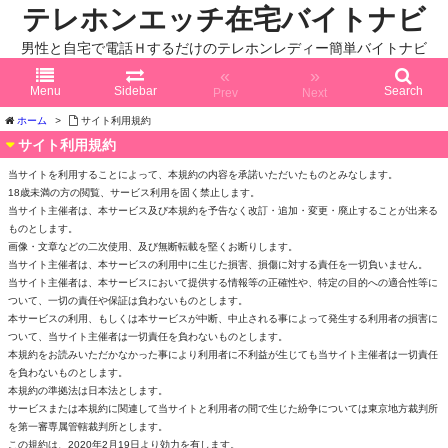
テレホンエッチ在宅バイトナビ
男性と自宅で電話Ｈするだけのテレホンレディー簡単バイトナビ
«
»
Menu
Sidebar
Search
Prev
Next
ホーム
>
サイト利用規約
サイト利用規約
当サイトを利用することによって、本規約の内容を承諾いただいたものとみなします。
18歳未満の方の閲覧、サービス利用を固く禁止します。
当サイト主催者は、本サービス及び本規約を予告なく改訂・追加・変更・廃止することが出来る
ものとします。
画像・文章などの二次使用、及び無断転載を堅くお断りします。
当サイト主催者は、本サービスの利用中に生じた損害、損傷に対する責任を一切負いません。
当サイト主催者は、本サービスにおいて提供する情報等の正確性や、特定の目的への適合性等に
ついて、一切の責任や保証は負わないものとします。
本サービスの利用、もしくは本サービスが中断、中止される事によって発生する利用者の損害に
ついて、当サイト主催者は一切責任を負わないものとします。
本規約をお読みいただかなかった事により利用者に不利益が生じても当サイト主催者は一切責任
を負わないものとします。
本規約の準拠法は日本法とします。
サービスまたは本規約に関連して当サイトと利用者の間で生じた紛争については東京地方裁判所
を第一審専属管轄裁判所とします。
この規約は、2020年2月19日より効力を有します。